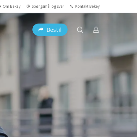
Om Bekey
Spørgsmål og svar
Kontakt Bekey
search
account
Bestil