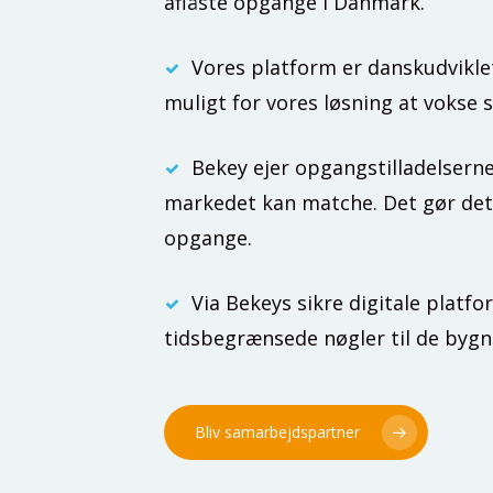
aflåste opgange i Danmark.
Vores platform er danskudviklet 
muligt for vores løsning at vokse
Bekey ejer opgangstilladelserne
markedet kan matche. Det gør det m
opgange.
Via Bekeys sikre digitale pla
tidsbegrænsede nøgler til de bygni
Bliv samarbejdspartner