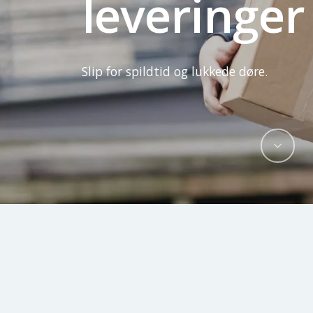
leveringer
Slip
for
spildtid
og
lukkede
døre.
Navi
to
the
next
sect