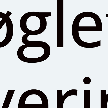
glef
ver