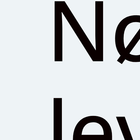
Nø
le