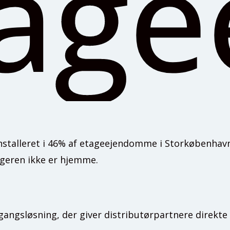
tag
nstalleret i 46% af etageejendomme i Storkøbenhavn.
ageren ikke er hjemme.
gangsløsning, der giver distributørpartnere direkt