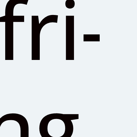
ri-
ing