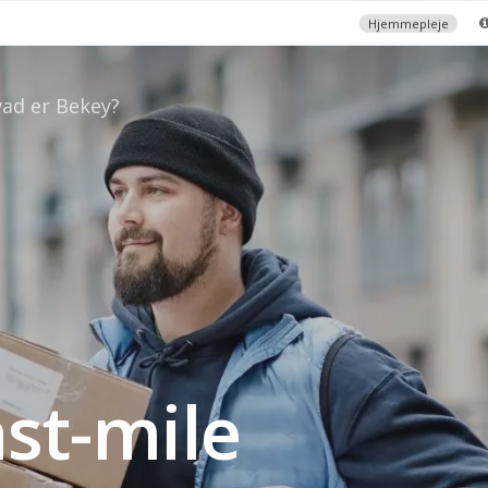
Hjemmepleje
ad er Bekey?
st-mile