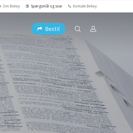
Om Bekey
Spørgsmål og svar
Kontakt Bekey
search
account
Bestil