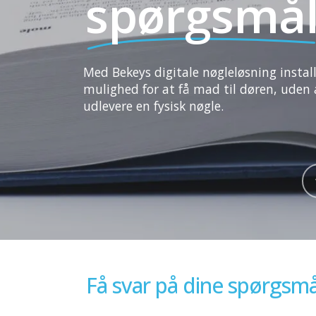
spørgsmå
Med
Bekeys
digitale
nøgleløsning
instal
mulighed
for
at
få
mad
til
døren,
uden
udlevere
en
fysisk
nøgle.
Få svar på dine spørgsm