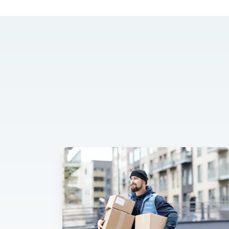
Bekey.
Du er også velkommen til at
bekræftet om din opgang ha