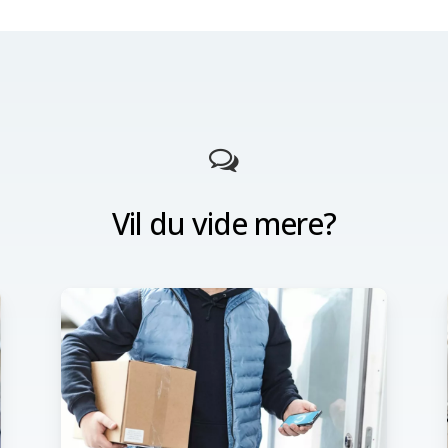
kontakte os
, for at få
r Bekey.
Vil du vide mere?