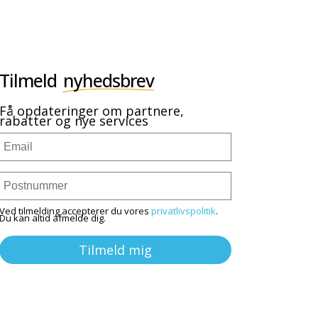
Tilmeld
nyhedsbrev
Få opdateringer om partnere,
rabatter og nye services
Ved tilmelding accepterer du vores
privatlivspolitik
.
Du kan altid afmelde dig.
Tilmeld mig