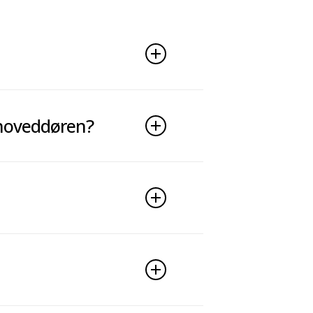
å hoveddøren?
r typisk faguddannede
ver gang, de åbner døren til