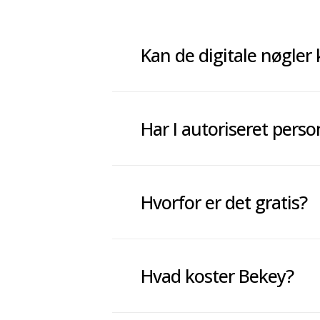
Kan de digitale nøgler 
De digitale nøgler er krypter
Har I autoriseret perso
Vi har autoriseret personale,
Hvorfor er det gratis?
låsesmede eller elektrikere.
Bekey er gratis for beboere. 
Hvad koster Bekey?
en opgang ved hjælp af Beke