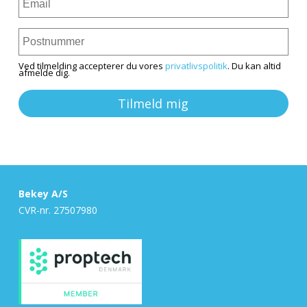
Ved tilmelding accepterer du vores
privatlivspolitik
. Du kan altid
afmelde dig.
Tilmeld mig
Bekey A/S
CVR-nr. 27507980