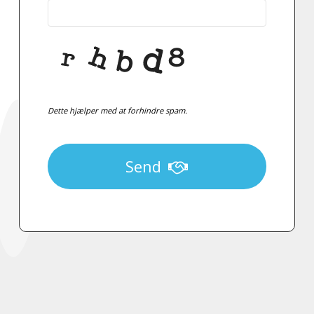
Dette hjælper med at forhindre spam.
Send
This
field
should
be
left
blank