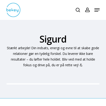
Skip
Menu
to
search
account
main
content
Sigurd
Stærkt arbejde! Din indsats, energi og evne til at skabe gode
relationer gør en tydelig forskel. Du leverer ikke bare
resultater – du løfter hele holdet. Bliv ved med at holde
fokus og drive på, du er på rette vej! 💪