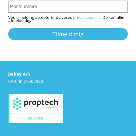
Ved tilmelding accepterer du vores
privatlivspolitik
. Du kan altid
afmelde dig.
Tilmeld mig
Bekey A/S
CVR-nr. 27507980