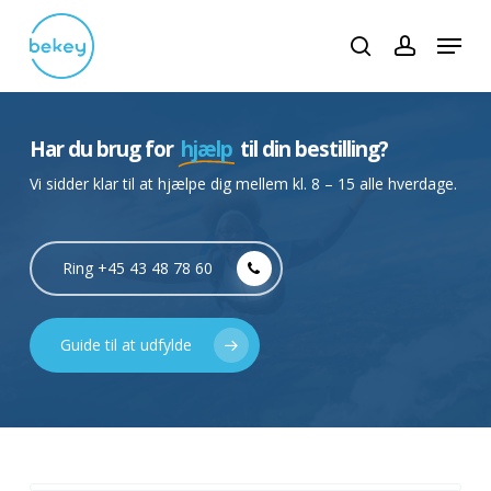
Skip
Menu
to
search
account
main
content
Har du brug for
hjælp
til din bestilling?
Vi sidder klar til at hjælpe dig mellem kl. 8 – 15 alle hverdage.
Ring +45 43 48 78 60
Guide til at udfylde